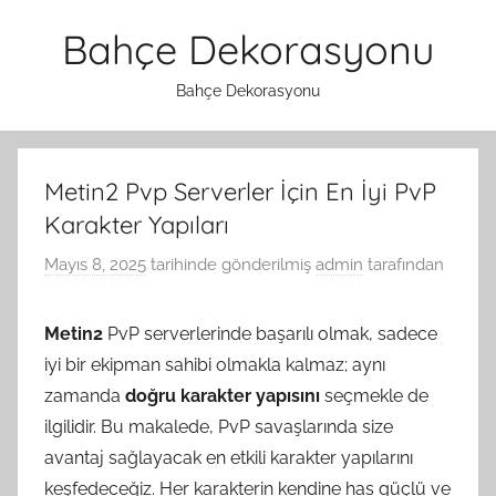
İçeriğe
Bahçe Dekorasyonu
atla
Bahçe Dekorasyonu
Metin2 Pvp Serverler İçin En İyi PvP
Karakter Yapıları
Mayıs 8, 2025
tarihinde gönderilmiş
admin
tarafından
Metin2
PvP serverlerinde başarılı olmak, sadece
iyi bir ekipman sahibi olmakla kalmaz; aynı
zamanda
doğru karakter yapısını
seçmekle de
ilgilidir. Bu makalede, PvP savaşlarında size
avantaj sağlayacak en etkili karakter yapılarını
keşfedeceğiz. Her karakterin kendine has güçlü ve