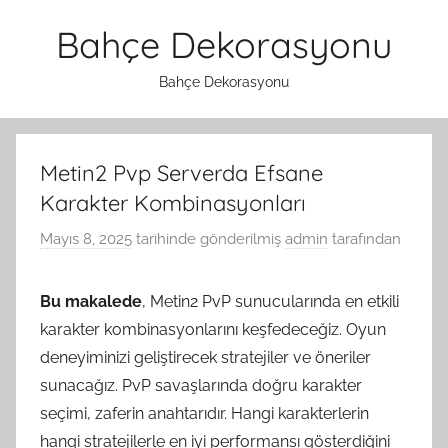
İçeriğe
Bahçe Dekorasyonu
atla
Bahçe Dekorasyonu
Metin2 Pvp Serverda Efsane
Karakter Kombinasyonları
Mayıs 8, 2025
tarihinde gönderilmiş
admin
tarafından
Bu makalede
, Metin2 PvP sunucularında en etkili
karakter kombinasyonlarını keşfedeceğiz. Oyun
deneyiminizi geliştirecek stratejiler ve öneriler
sunacağız. PvP savaşlarında doğru karakter
seçimi, zaferin anahtarıdır. Hangi karakterlerin
hangi stratejilerle en iyi performansı gösterdiğini