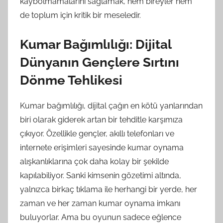
kaybolmamalarını sağlamak, hem bireyler hem
de toplum için kritik bir meseledir.
Kumar Bağımlılığı: Dijital
Dünyanın Gençlere Sırtını
Dönme Tehlikesi
Kumar bağımlılığı, dijital çağın en kötü yanlarından
biri olarak giderek artan bir tehditle karşımıza
çıkıyor. Özellikle gençler, akıllı telefonları ve
internete erişimleri sayesinde kumar oynama
alışkanlıklarına çok daha kolay bir şekilde
kapılabiliyor. Sanki kimsenin gözetimi altında,
yalnızca birkaç tıklama ile herhangi bir yerde, her
zaman ve her zaman kumar oynama imkanı
buluyorlar. Ama bu oyunun sadece eğlence