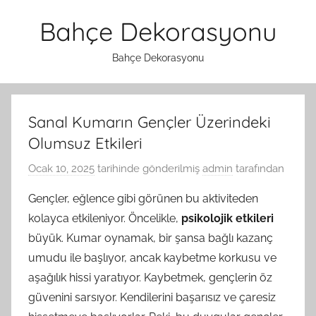
İçeriğe
Bahçe Dekorasyonu
atla
Bahçe Dekorasyonu
Sanal Kumarın Gençler Üzerindeki
Olumsuz Etkileri
Ocak 10, 2025
tarihinde gönderilmiş
admin
tarafından
Gençler, eğlence gibi görünen bu aktiviteden
kolayca etkileniyor. Öncelikle,
psikolojik etkileri
büyük. Kumar oynamak, bir şansa bağlı kazanç
umudu ile başlıyor, ancak kaybetme korkusu ve
aşağılık hissi yaratıyor. Kaybetmek, gençlerin öz
güvenini sarsıyor. Kendilerini başarısız ve çaresiz