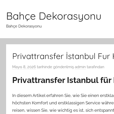
İçeriğe
atla
Bahçe Dekorasyonu
Bahçe Dekorasyonu
Privattransfer İstanbul Fu
Mayıs 8, 2026
tarihinde gönderilmiş
admin
tarafından
Privattransfer Istanbul fü
In diesem Artikel erfahren Sie, wie Sie einen erstk
höchsten Komfort und erstklassigen Service währen
reisen, wissen Sie, wie wichtig es ist, sich entspan