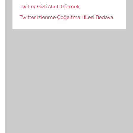
Twitter Gizli Alıntı Görmek
Twitter Izlenme Çoğaltma Hilesi Bedava