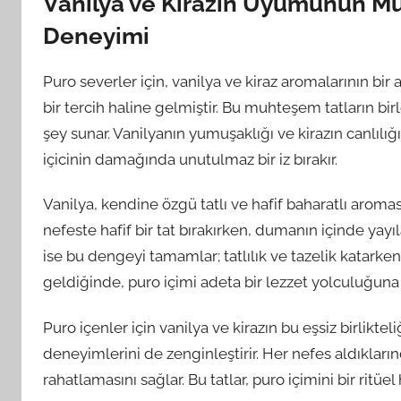
Vanilya ve Kirazın Uyumunun M
Deneyimi
Puro severler için, vanilya ve kiraz aromalarının bi
bir tercih haline gelmiştir. Bu muhteşem tatların bir
şey sunar. Vanilyanın yumuşaklığı ve kirazın canlılığ
içicinin damağında unutulmaz bir iz bırakır.
Vanilya, kendine özgü tatlı ve hafif baharatlı arom
nefeste hafif bir tat bırakırken, dumanın içinde yayıla
ise bu dengeyi tamamlar; tatlılık ve tazelik katarke
geldiğinde, puro içimi adeta bir lezzet yolculuğuna
Puro içenler için vanilya ve kirazın bu eşsiz birlikt
deneyimlerini de zenginleştirir. Her nefes aldıkların
rahatlamasını sağlar. Bu tatlar, puro içimini bir ritüel 