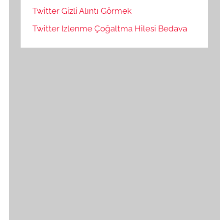
Twitter Gizli Alıntı Görmek
Twitter Izlenme Çoğaltma Hilesi Bedava