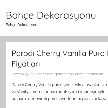
İçeriğe
atla
Bahçe Dekorasyonu
Bahçe Dekorasyonu
Parodi Cherry Vanilla Puro 
Fiyatları
Haziran 23, 2024
tarihinde gönderilmiş
admin
tarafından
Parodi Cherry Vanilla puro, içim zevki arayanlar iç
ve Vanilya aromalarının muhteşem bir birleşimiyle
bu puro, deneyimli puro severlerin beğenisini kazan