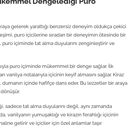
ükemmel Dengelediği Puro
r araya gelerek yarattığı benzersiz deneyim oldukça çekici
leşimi, puro içicilerine sıradan bir deneyimin ötesinde bir
ı, puro içiminde tat alma duyularını zenginleştirir ve
asıyla puro içiminde mükemmel bir denge sağlar. İlk
n vanilya notalarıyla içicinin keyif almasını sağlar. Kiraz
n, dumanın içinde hafifçe dans eder. Bu lezzetler bir araya
 dönüşür.
eliği, sadece tat alma duyularını değil, aynı zamanda
da, vanilyanın yumuşaklığı ve kirazın ferahlığı içicinin
haline getirir ve içiciler için özel anlamlar taşır.