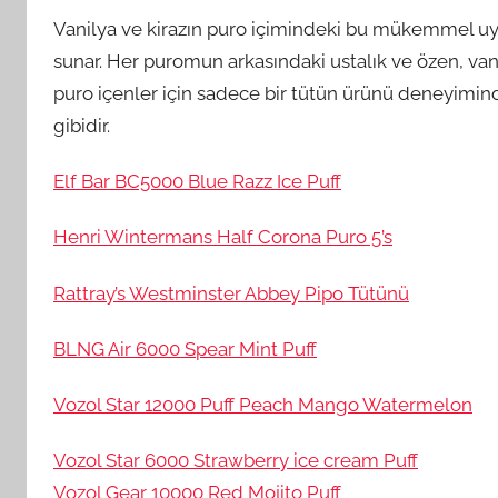
Vanilya ve kirazın puro içimindeki bu mükemmel uy
sunar. Her puromun arkasındaki ustalık ve özen, vani
puro içenler için sadece bir tütün ürünü deneyimind
gibidir.
Elf Bar BC5000 Blue Razz Ice Puff
Henri Wintermans Half Corona Puro 5’s
Rattray’s Westminster Abbey Pipo Tütünü
BLNG Air 6000 Spear Mint Puff
Vozol Star 12000 Puff Peach Mango Watermelon
Vozol Star 6000 Strawberry ice cream Puff
Vozol Gear 10000 Red Mojito Puff