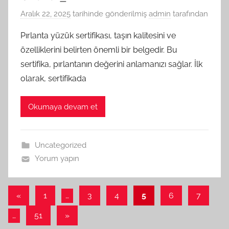
Aralık 22, 2025
tarihinde gönderilmiş
admin
tarafından
Pırlanta yüzük sertifikası, taşın kalitesini ve
özelliklerini belirten önemli bir belgedir. Bu
sertifika, pırlantanın değerini anlamanızı sağlar. İlk
olarak, sertifikada
Okumaya devam et
Uncategorized
Yorum yapın
Yazı
Önceki
«
1
…
3
4
5
6
7
yazılar
sayfalaması
Sonraki
…
51
»