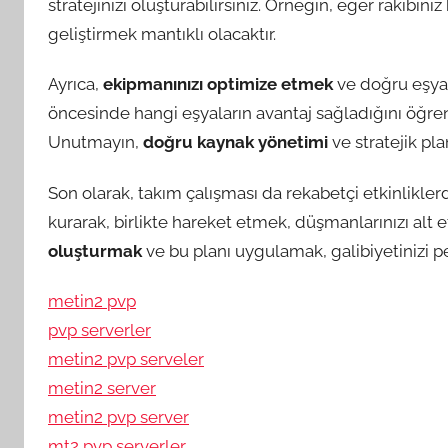
stratejinizi oluşturabilirsiniz. Örneğin, eğer rakibini
geliştirmek mantıklı olacaktır.
Ayrıca,
ekipmanınızı optimize etmek
ve doğru eşyala
öncesinde hangi eşyaların avantaj sağladığını öğren
Unutmayın,
doğru kaynak yönetimi
ve stratejik pl
Son olarak, takım çalışması da rekabetçi etkinliklerde
kurarak, birlikte hareket etmek, düşmanlarınızı alt e
oluşturmak
ve bu planı uygulamak, galibiyetinizi pek
metin2 pvp
pvp serverler
metin2 pvp serveler
metin2 server
metin2 pvp server
mt2 pvp serverler