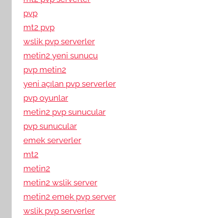
pvp
mt2 pvp
wslik pvp serverler
metin2 yeni sunucu
pvp metin2
yeni açılan pvp serverler
pvp oyunlar
metin2 pvp sunucular
pvp sunucular
emek serverler
mt2
metin2
metin2 wslik server
metin2 emek pvp server
wslik pvp serverler