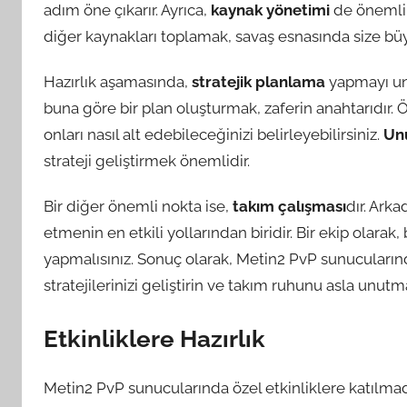
adım öne çıkarır. Ayrıca,
kaynak yönetimi
de önemli b
diğer kaynakları toplamak, savaş esnasında size büy
Hazırlık aşamasında,
stratejik planlama
yapmayı unu
buna göre bir plan oluşturmak, zaferin anahtarıdır. 
onları nasıl alt edebileceğinizi belirleyebilirsiniz.
Un
strateji geliştirmek önemlidir.
Bir diğer önemli nokta ise,
takım çalışması
dır. Arka
etmenin en etkili yollarından biridir. Bir ekip olarak,
yapmalısınız. Sonuç olarak, Metin2 PvP sunucularında 
stratejilerinizi geliştirin ve takım ruhunu asla unutm
Etkinliklere Hazırlık
Metin2 PvP sunucularında özel etkinliklere katılm