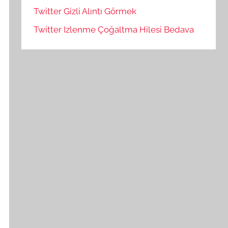
Twitter Gizli Alıntı Görmek
Twitter Izlenme Çoğaltma Hilesi Bedava