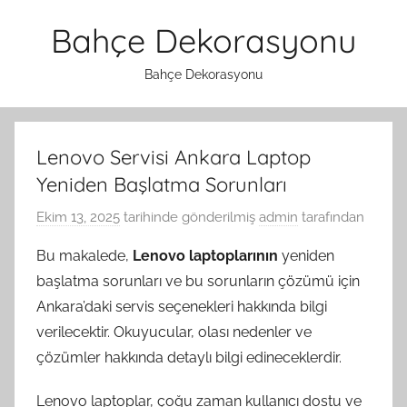
İçeriğe
Bahçe Dekorasyonu
atla
Bahçe Dekorasyonu
Lenovo Servisi Ankara Laptop
Yeniden Başlatma Sorunları
Ekim 13, 2025
tarihinde gönderilmiş
admin
tarafından
Bu makalede,
Lenovo laptoplarının
yeniden
başlatma sorunları ve bu sorunların çözümü için
Ankara’daki servis seçenekleri hakkında bilgi
verilecektir. Okuyucular, olası nedenler ve
çözümler hakkında detaylı bilgi edineceklerdir.
Lenovo laptoplar, çoğu zaman kullanıcı dostu ve