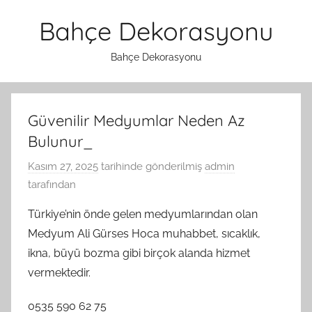
İçeriğe
Bahçe Dekorasyonu
atla
Bahçe Dekorasyonu
Güvenilir Medyumlar Neden Az
Bulunur_
Kasım 27, 2025
tarihinde gönderilmiş
admin
tarafından
Türkiye’nin önde gelen medyumlarından olan
Medyum Ali Gürses Hoca muhabbet, sıcaklık,
ikna, büyü bozma gibi birçok alanda hizmet
vermektedir.
0535 590 62 75