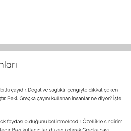
ları
tki çayıdır. Doğal ve sağlıklı içeriğiyle dikkat çeken
tır. Peki, Greçka çayını kullanan insanlar ne diyor? İşte
rçok faydası olduğunu belirtmektedir. Özellikle sindirim
ir. Bazı kullanıcılar, düzenli olarak Greçka çayı