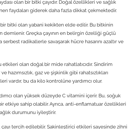
ası olan bir bitki çayıdır. Doğal özellikleri ve sağlık
nen faydaları giderek daha fazla dikkat çekmektedir.
r bitki olan yabani kekikten elde edilir. Bu bitkinin
an demlenir. Greçka çayının en belirgin özelliği güçlü
a serbest radikallerle savaşarak hücre hasarını azaltır ve
etkileri olan doğal bir mide rahatlatıcıdır. Sindirim
 ve hazımsızlık, gaz ve şişkinlik gibi rahatsızlıkları
leri vardır, bu da kilo kontrolüne yardımcı olur.
dımcı olan yüksek düzeyde C vitamini içerir. Bu, soğuk
r etkiye sahip olabilir. Ayrıca, anti-enflamatuar özellikleri
ğlık durumunu iyileştirir.
ayı tercih edilebilir. Sakinleştirici etkileri sayesinde zihni