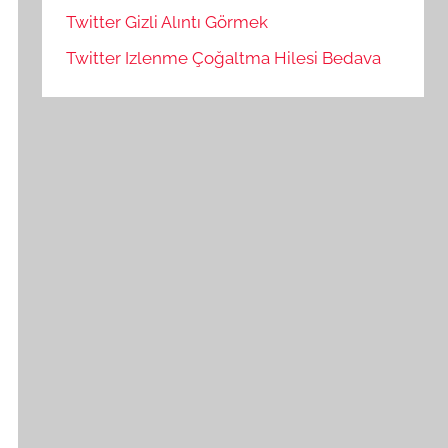
Twitter Gizli Alıntı Görmek
Twitter Izlenme Çoğaltma Hilesi Bedava