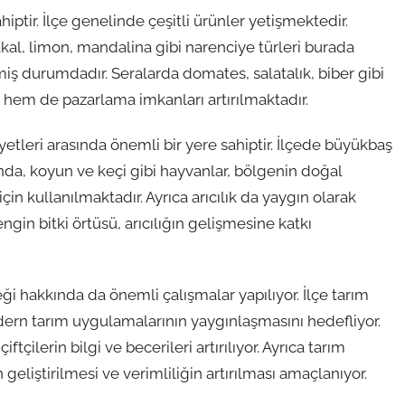
iptir. İlçe genelinde çeşitli ürünler yetişmektedir.
kal, limon, mandalina gibi narenciye türleri burada
işmiş durumdadır. Seralarda domates, salatalık, biber gibi
hem de pazarlama imkanları artırılmaktadır.
etleri arasında önemli bir yere sahiptir. İlçede büyükbaş
anda, koyun ve keçi gibi hayvanlar, bölgenin doğal
için kullanılmaktadır. Ayrıca arıcılık da yaygın olarak
engin bitki örtüsü, arıcılığın gelişmesine katkı
i hakkında da önemli çalışmalar yapılıyor. İlçe tarım
ern tarım uygulamalarının yaygınlaşmasını hedefliyor.
tçilerin bilgi ve becerileri artırılıyor. Ayrıca tarım
geliştirilmesi ve verimliliğin artırılması amaçlanıyor.