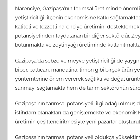
Narenciye, Gazipaşa'nın tarımsal üretiminde önemli 
yetiştiriciliği, ilçenin ekonomisine katkı sağlamaktadı
kaliteli ve lezzetli narenciye üretimini desteklemekt
potansiyelinden faydalanan bir diğer sektördür. Zey
bulunmakta ve zeytinyağı üretiminde kullanılmaktad
Gazipaşa'da sebze ve meyve yetiştiriciliği de yaygın
biber, patlıcan, mandalina, limon gibi birçok ürün yet
yöntemlerine önem vererek sağlıklı ve doğal ürünle
sunmayı sağlamakta hem de tarım sektörünün sürdür
Gazipaşa'nın tarımsal potansiyeli, ilgi odağı olmuş d
istihdam olanakları da genişlemekte ve ekonomik k
üretimin çeşitlendirilmesiyle yeni pazarlar oluşturu
Gazipaşa'nın tarımsal potansiyeli oldukça yüksektir 