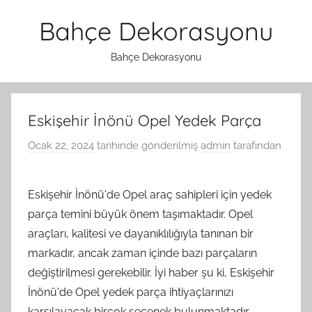
İçeriğe
Bahçe Dekorasyonu
atla
Bahçe Dekorasyonu
Eskişehir İnönü Opel Yedek Parça
Ocak 22, 2024
tarihinde gönderilmiş
admin
tarafından
Eskişehir İnönü'de Opel araç sahipleri için yedek
parça temini büyük önem taşımaktadır. Opel
araçları, kalitesi ve dayanıklılığıyla tanınan bir
markadır, ancak zaman içinde bazı parçaların
değiştirilmesi gerekebilir. İyi haber şu ki, Eskişehir
İnönü'de Opel yedek parça ihtiyaçlarınızı
karşılayacak birçok seçenek bulunmaktadır.