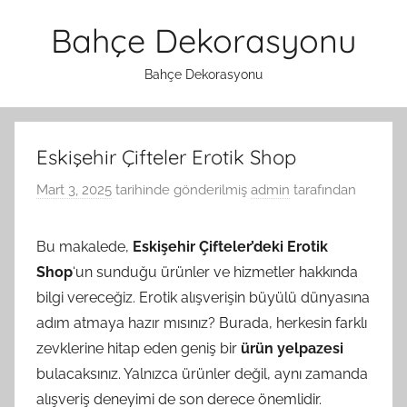
İçeriğe
Bahçe Dekorasyonu
atla
Bahçe Dekorasyonu
Eskişehir Çifteler Erotik Shop
Mart 3, 2025
tarihinde gönderilmiş
admin
tarafından
Bu makalede,
Eskişehir Çifteler’deki Erotik
Shop
‘un sunduğu ürünler ve hizmetler hakkında
bilgi vereceğiz. Erotik alışverişin büyülü dünyasına
adım atmaya hazır mısınız? Burada, herkesin farklı
zevklerine hitap eden geniş bir
ürün yelpazesi
bulacaksınız. Yalnızca ürünler değil, aynı zamanda
alışveriş deneyimi de son derece önemlidir.