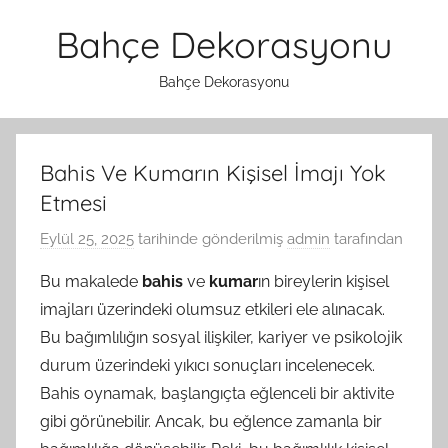
İçeriğe
Bahçe Dekorasyonu
atla
Bahçe Dekorasyonu
Bahis Ve Kumarın Kişisel İmajı Yok
Etmesi
Eylül 25, 2025
tarihinde gönderilmiş
admin
tarafından
Bu makalede
bahis
ve
kumar
ın bireylerin kişisel
imajları üzerindeki olumsuz etkileri ele alınacak.
Bu bağımlılığın sosyal ilişkiler, kariyer ve psikolojik
durum üzerindeki yıkıcı sonuçları incelenecek.
Bahis oynamak, başlangıçta eğlenceli bir aktivite
gibi görünebilir. Ancak, bu eğlence zamanla bir