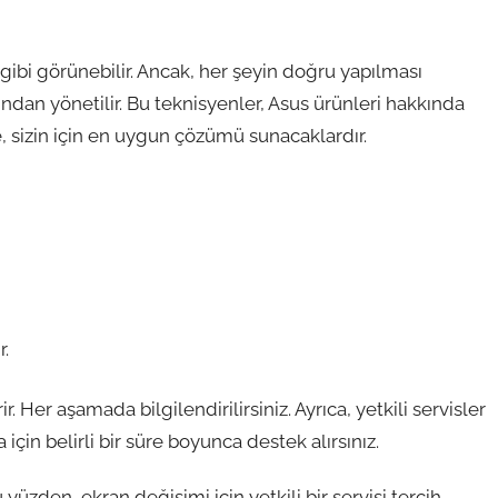
gibi görünebilir. Ancak, her şeyin doğru yapılması
fından yönetilir. Bu teknisyenler, Asus ürünleri hakkında
zde, sizin için en uygun çözümü sunacaklardır.
r.
 Her aşamada bilgilendirilirsiniz. Ayrıca, yetkili servisler
a için belirli bir süre boyunca destek alırsınız.
yüzden, ekran değişimi için yetkili bir servisi tercih