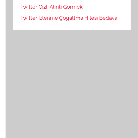
Twitter Gizli Alıntı Görmek
Twitter Izlenme Çoğaltma Hilesi Bedava