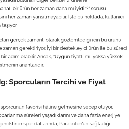
iyasada bulunan diğer benzer ürünlerle
pahalı bir ürün her zaman daha mı iyidir?” sorusu
tesini her zaman yansıtmayabilir. İşte bu noktada, kullanıcı
taşıyor.
çları gerçek zamanlı olarak gözlemlediği için bu ürünü
 zaman gerektiriyor. İyi bir destekleyici ürün ile bu süreci
ir adım olabilir. Ancak, “Uygun fiyatlı mı, yoksa yüksek
ilmenin anahtarıdır.
: Sporcuların Tercihi ve Fiyat
k sporcunun favorisi hâline gelmesine sebep oluyor.
 toparlanma süreleri yaşadıklarını ve daha fazla enerjiye
 gerektiren spor dallarında, Parabolon’un sağladığı