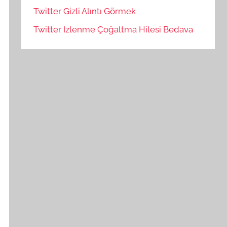
Twitter Gizli Alıntı Görmek
Twitter Izlenme Çoğaltma Hilesi Bedava