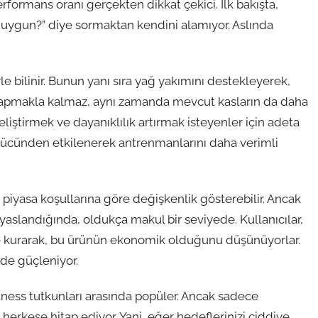
formans oranı gerçekten dikkat çekici. İlk bakışta,
mı uygun?” diye sormaktan kendini alamıyor. Aslında
e bilinir. Bunun yanı sıra yağ yakımını destekleyerek,
s yapmakla kalmaz, aynı zamanda mevcut kasların da daha
liştirmek ve dayanıklılık artırmak isteyenler için adeta
ün gücünden etkilenerek antrenmanlarını daha verimli
 piyasa koşullarına göre değişkenlik gösterebilir. Ancak
ıyaslandığında, oldukça makul bir seviyede. Kullanıcılar,
enge kurarak, bu ürünün ekonomik olduğunu düşünüyorlar.
de güçleniyor.
itness tutkunları arasında popüler. Ancak sadece
herkese hitap ediyor. Yani, eğer hedeflerinizi ciddiye