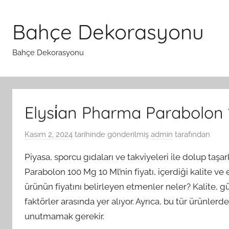
İçeriğe
atla
Bahçe Dekorasyonu
Bahçe Dekorasyonu
Elysi̇an Pharma Parabolon 
Kasım 2, 2024
tarihinde gönderilmiş
admin
tarafından
Piyasa, sporcu gıdaları ve takviyeleri ile dolup ta
Parabolon 100 Mg 10 Ml’nin fiyatı, içerdiği kalite ve 
ürünün fiyatını belirleyen etmenler neler? Kalite, güve
faktörler arasında yer alıyor. Ayrıca, bu tür ürünlerde
unutmamak gerekir.