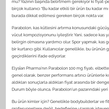
mu? Yazının başında belirtmem gerekiyor ki fiyat-per
birçok kullanıcı “Bu kadar etkili bir ürün bu kadar 
burada dikkat edilmesi gereken birçok nokta var.
Parabolon, kas kütlesini artırma konusundaki gücüyl
vücut kompozisyonunu iyileştirir. Yani, sadece ka
belirgin olmasına yardımcı olur. Spor yapmak, kas ge
bir kurtarıcı gibi. Kullanıcılar genellikle, bu ürün
geçirdiklerini ifade ediyorlar.
Elysi̇an Pharma'nın Parabolon 100 mg fiyatı, elbette
genel olarak, benzer performans artırıcı ürünlerle k
aldıkları sonuçlarla aldıkları fiyat arasında bir d
Durum böyle olunca, Parabolon'un pazarındaki yeri 
Bu ürün kimler için? Genellikle bodybuilderlar ve f
profesyonellere değil, hedeflerine ulaşmak isteyen 