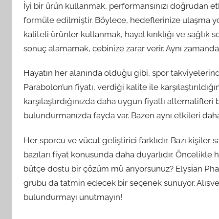
İyi bir ürün kullanmak, performansınızı doğrudan etki
formüle edilmiştir. Böylece, hedeflerinize ulaşma y
kaliteli ürünler kullanmak, hayal kırıklığı ve sağlık s
sonuç alamamak, cebinize zarar verir. Aynı zamanda
Hayatın her alanında olduğu gibi, spor takviyelerind
Parabolon’un fiyatı, verdiği kalite ile karşılaştırıl
karşılaştırdığınızda daha uygun fiyatlı alternatifleri b
bulundurmanızda fayda var. Bazen aynı etkileri daha u
Her sporcu ve vücut geliştirici farklıdır. Bazı kişile
bazıları fiyat konusunda daha duyarlıdır. Öncelikle he
bütçe dostu bir çözüm mü arıyorsunuz? Elysi̇an Pha
grubu da tatmin edecek bir seçenek sunuyor. Alışve
bulundurmayı unutmayın!