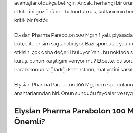
avantajlar oldukça belirgin. Ancak, herhangi bir ür
etkilerini göz önünde bulundurmak, kullanıcının he
kritik bir faktör.
Elysi̇an Pharma Parabolon 100 Mg’ın fiyatı, piyasada
bütçe ile erişim sağlanabiliyor. Bazı sporcular, yat
etkisini çok daha değerli buluyor. Yani, bu noktada 
kuruş, bunun karşılığını veriyor mu? Elbette, bu soru
Parabolon’un sağladığı kazançların, maliyetini karşı
Elysi̇an Pharma Parabolon 100 Mg, hem sporcuların
anahtarlarından biri. Onun sunduğu faydalar ve uygun
Elysi̇an Pharma Parabolon 100 M
Önemli?