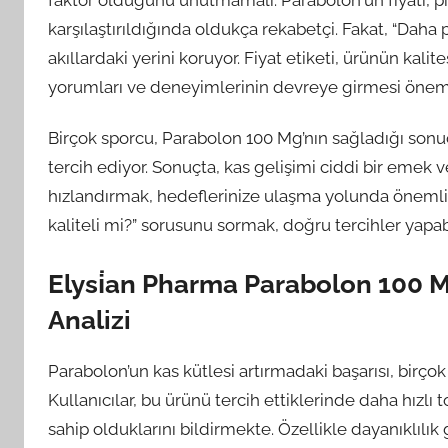
faktör olduğunu unutmamalı. Parabolon'un fiyatı, p
karşılaştırıldığında oldukça rekabetçi. Fakat, “Daha 
akıllardaki yerini koruyor. Fiyat etiketi, ürünün kali
yorumları ve deneyimlerinin devreye girmesi önem 
Birçok sporcu, Parabolon 100 Mg’nın sağladığı sonu
tercih ediyor. Sonuçta, kas gelişimi ciddi bir emek ve
hızlandırmak, hedeflerinize ulaşma yolunda önemli b
kaliteli mi?” sorusunu sormak, doğru tercihler yapab
Elysi̇an Pharma Parabolon 100 Mg
Analizi
Parabolon’un kas kütlesi artırmadaki başarısı, birço
Kullanıcılar, bu ürünü tercih ettiklerinde daha hızlı
sahip olduklarını bildirmekte. Özellikle dayanıklılık