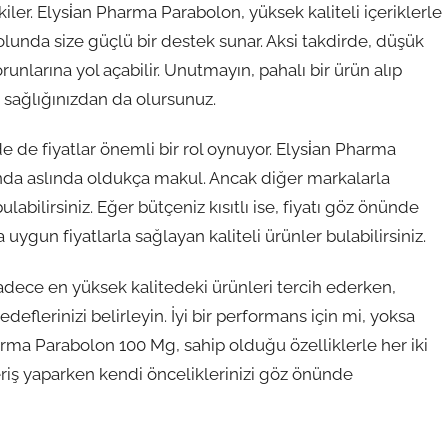
ler. Elysi̇an Pharma Parabolon, yüksek kaliteli içeriklerle
olunda size güçlü bir destek sunar. Aksi takdirde, düşük
orunlarına yol açabilir. Unutmayın, pahalı bir ürün alıp
 sağlığınızdan da olursunuz.
e de fiyatlar önemli bir rol oynuyor. Elysi̇an Pharma
dığında aslında oldukça makul. Ancak diğer markalarla
ulabilirsiniz. Eğer bütçeniz kısıtlı ise, fiyatı göz önünde
ygun fiyatlarla sağlayan kaliteli ürünler bulabilirsiniz.
r sadece en yüksek kalitedeki ürünleri tercih ederken,
deflerinizi belirleyin. İyi bir performans için mi, yoksa
rma Parabolon 100 Mg, sahip olduğu özelliklerle her iki
riş yaparken kendi önceliklerinizi göz önünde