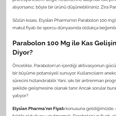
alıyorsanız, böyle bir ürünü düşünebilirsiniz. Zira P
Sözün kısası, Elysi̇an Pharma'nın Parabolon 100 mg
makul fiyatı ile sporcu dünyasında oldukça beğenil
Parabolon 100 Mg ile Kas Gelişim
Diyor?
Öncelikle, Parabolon'un içerdiği aktivasyonun gücü
bir büyüme potansiyeli sunuyor. Kullanıcıların anekdo
sürecini hızlandırabilir. Yani, sıkı bir antrenman progra
şekilde gelişmesine olanak tanır. Ancak sorular bur
yatıyor?
Elysi̇an Pharma'nın Fiyatı
konusuna geldiğimizde, çoğ